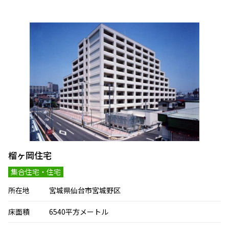
ALL
事務所・庁舎・研究施設
学校・幼稚園・保育園
福祉施設・老健施設・医療施設
文化施設・コミュニティセンター・斎場
集合住宅・住宅
商業施設・道の駅・倉庫・その他
榴ヶ岡住宅
集合住宅・住宅
所在地
宮城県仙台市宮城野区
床面積
6540平方メートル