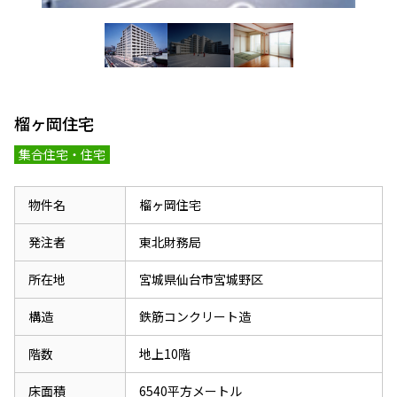
榴ヶ岡住宅
集合住宅・住宅
物件名
榴ヶ岡住宅
発注者
東北財務局
所在地
宮城県仙台市宮城野区
構造
鉄筋コンクリート造
階数
地上10階
床面積
6540平方メートル