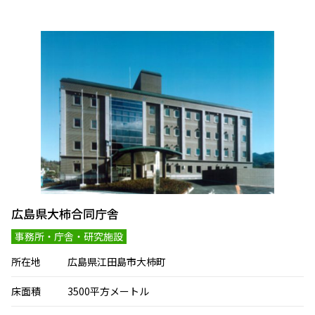
ALL
事務所・庁舎・研究施設
学校・幼稚園・保育園
福祉施設・老健施設・医療施設
文化施設・コミュニティセンター・斎場
集合住宅・住宅
商業施設・道の駅・倉庫・その他
広島県大柿合同庁舎
事務所・庁舎・研究施設
所在地
広島県江田島市大柿町
床面積
3500平方メートル